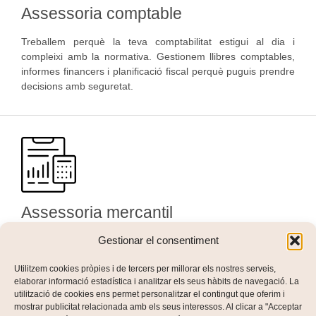
Assessoria comptable
Treballem perquè la teva comptabilitat estigui al dia i
compleixi amb la normativa. Gestionem llibres comptables,
informes financers i planificació fiscal perquè puguis prendre
decisions amb seguretat.
Assessoria mercantil
Gestionar el consentiment
T’acompanyem en la constitució i gestió de la teva empresa,
garantint un creixement segur i estructurat. Des de la
Utilitzem cookies pròpies i de tercers per millorar els nostres serveis,
redacció d’estatuts fins a la gestió d’acords i contractes, som
elaborar informació estadística i analitzar els seus hàbits de navegació. La
al teu costat.
utilització de cookies ens permet personalitzar el contingut que oferim i
mostrar publicitat relacionada amb els seus interessos. Al clicar a "Acceptar