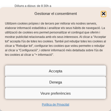
Dilluns a dijous: de 8:30h a
13:30h i de 16:00h a
Gestionar el consentiment
19:00h, Divendres: 8:00h a
14:00h
Utilitzem cookies pròpies i de tercers per millorar els nostres serveis,
elaborar informació estadística i analitzar els seus hàbits de navegació. La
utilització de cookies ens permet personalitzar el contingut que oferim i
mostrar publicitat relacionada amb els seus interessos. Al clicar a "Acceptar
tot" accepta l'ús de totes les cookies. També pot rebutjar totes les cookies al
clicar a "Rebutjar tot", configurar les cookies que voleu permetre o rebutjar
al clicar a "Configuració", i obtenir informació més detallada sobre l'ús de
les cookies al clicar a "+ informació".
Accepta
Denega
Veure preferències
Política de Privacitat