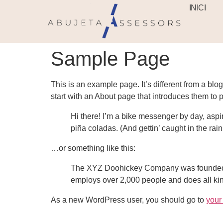
INICI
Sample Page
This is an example page. It’s different from a blo
start with an About page that introduces them to pot
Hi there! I’m a bike messenger by day, aspir
piña coladas. (And gettin’ caught in the rain
…or something like this:
The XYZ Doohickey Company was founded in
employs over 2,000 people and does all ki
As a new WordPress user, you should go to
your