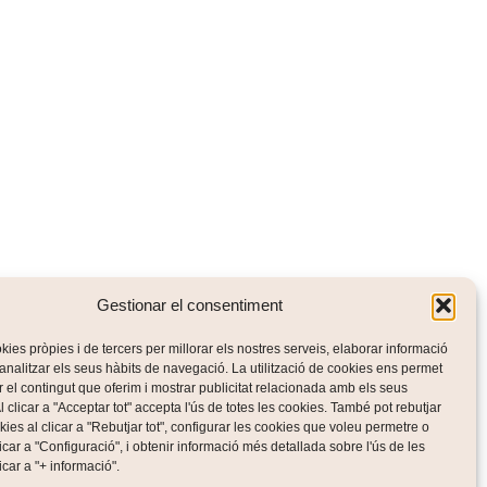
Gestionar el consentiment
kies pròpies i de tercers per millorar els nostres serveis, elaborar informació
i analitzar els seus hàbits de navegació. La utilització de cookies ens permet
r el contingut que oferim i mostrar publicitat relacionada amb els seus
l clicar a "Acceptar tot" accepta l'ús de totes les cookies. També pot rebutjar
kies al clicar a "Rebutjar tot", configurar les cookies que voleu permetre o
POLÍTICA DE PRIVACITAT
AVÍS LEGAL
POLÍTICA DE COOKIES
licar a "Configuració", i obtenir informació més detallada sobre l'ús de les
licar a "+ informació".