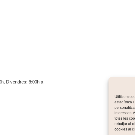
00h, Divendres: 8:00h a
Utilitzem coo
estadística 
personalitza
interessos. A
totes les coo
rebutjar al c
cookies al c