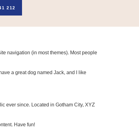
41 212
 site navigation (in most themes). Most people
, have a great dog named Jack, and I like
c ever since. Located in Gotham City, XYZ
ntent. Have fun!