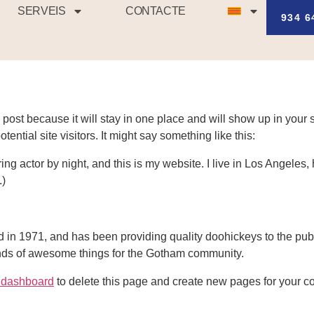
SERVEIS
CONTACTE
934 6
CAT
g post because it will stay in one place and will show up in your
ential site visitors. It might say something like this:
ing actor by night, and this is my website. I live in Los Angeles
.)
 1971, and has been providing quality doohickeys to the publi
nds of awesome things for the Gotham community.
 dashboard
to delete this page and create new pages for your co